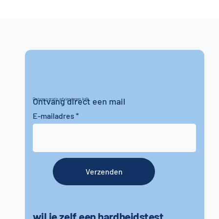
Ontvang direct een mail
Ontvang gratis advies tegen kalk
E-mailadres
Verzenden
wil je zelf een hardheidstest