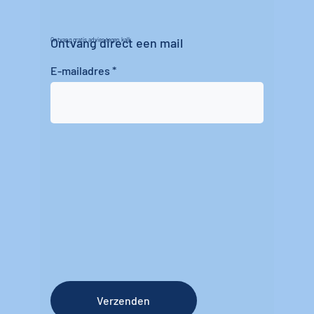
Ontvang direct een mail
Ontvang gratis advies tegen kalk
E-mailadres
Verzenden