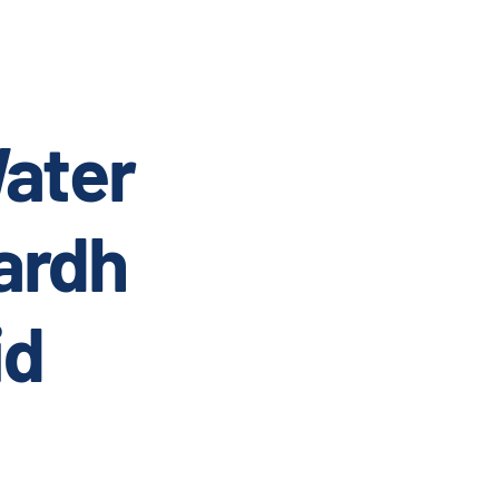
ater
ardh
id