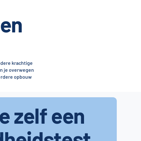
gen
ndere krachtige
un je overwegen
 verdere opbouw
je zelf een
dheidstest