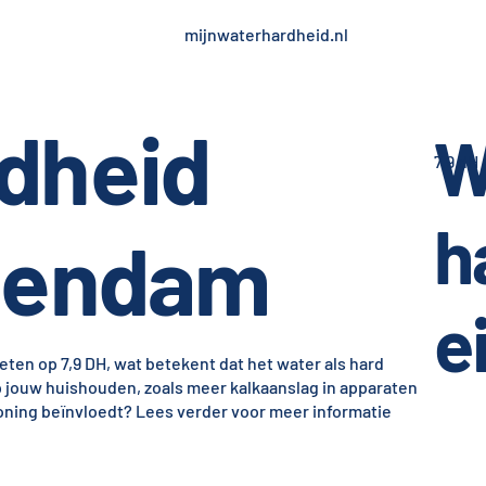
mijnwaterhardheid.nl
dheid
W
7,9 dH
h
lendam
e
en op 7,9 DH, wat betekent dat het water als hard
p jouw huishouden, zoals meer kalkaanslag in apparaten
oning beïnvloedt? Lees verder voor meer informatie