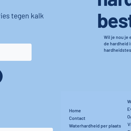
bes
ies tegen kalk
Wil je nou je
de hardheid i
hardheidstest
W
E
Home
O
Contact
V
Waterhardheid per plaats