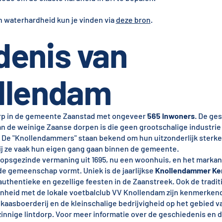
n waterhardheid kun je vinden via
deze bron
.
denis van
llendam
orp in de gemeente Zaanstad met ongeveer
565 inwoners
. De ge
an de weinige Zaanse dorpen is die geen grootschalige industrie
t. De "Knollendammers" staan bekend om hun uitzonderlijk sterke
rbij ze vaak hun eigen gang gaan binnen de gemeente.
opsgezinde vermaning uit 1695, nu een woonhuis, en het markan
 de gemeenschap vormt. Uniek is de jaarlijkse
Knollendammer Ke
uthentieke en gezellige feesten in de Zaanstreek. Ook de tradit
denheid met de lokale voetbalclub VV Knollendam zijn kenmerken
e kaasboerderij en de kleinschalige bedrijvigheid op het gebied
nzinnige lintdorp. Voor meer informatie over de geschiedenis en 