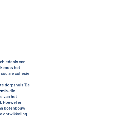
schiedenis van
 kende; het
 sociale cohesie
te dorpshuis 'De
rmis
, die
ie van het
d. Hoewel er
 van botenbouw
de ontwikkeling