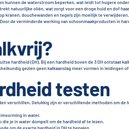
gen kunnen de waterstroom beperken, wat leidt tot hogere ond
rekt natuurlijke oliën, wat zorgt voor een droge huid en dof haar
p kranen, douchewanden en tegels zijn moeilijk te verwijderen.
oor de verminderde werking van schoonmaakproducten in hard
lkvrij?
tse hardheid (DH). Bij een hardheid boven de 3 DH ontstaat kal
 scheikundig gezien geen kalkaanslag meer vormen in leidingen of
rdheid testen
en verschillen. Gelukkig zijn er verschillende methoden om de 
imvorming in water.
 die je in water dompelt om de hardheid af te lezen.
ode om de exacte hardheid in DH te bepalen.