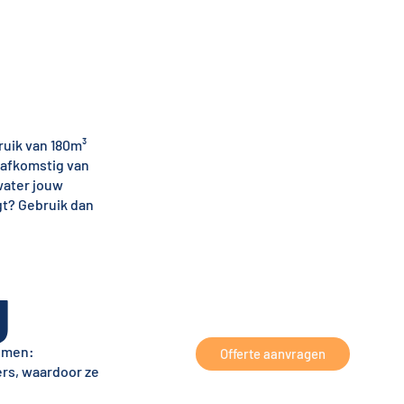
ruik van 180m³
 afkomstig van
water jouw
gt? Gebruik dan
g
lemen:
Offerte aanvragen
ers, waardoor ze