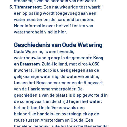
afhankelijk van de hardheid van het water.
Titrantentest
: Een nauwkeurige test waarbij
een oplossing wordt toegevoegd aan een
watermonster om de hardheid te meten.
Meer informatie over het zelf testen van
waterhardheid vind je
hier
.
Geschiedenis van Oude Wetering
Oude Wetering is een levendig
waterbouwkundig dorp in de gemeente
Kaag
en Braassem
, Zuid-Holland, met circa 4.050
inwoners. Het dorp is uniek gelegen aan de
gelijknamige wetering, de waterverbinding
tussen het Braassemermeer en de Ringvaart
van de Haarlemmermeerpolder. De
geschiedenis van de plaats is diep geworteld in
de scheepvaart en de strijd tegen het water;
het ontstond in de 14e eeuw als een
belangrijke handels- en overslagplek op de
route tussen Amsterdam en Gouda. Een
bepalend gebouw is de historische Nederlands