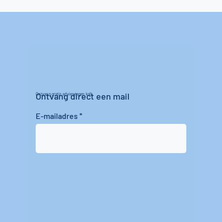
Ontvang direct een mail
Ontvang gratis advies tegen kalk
E-mailadres