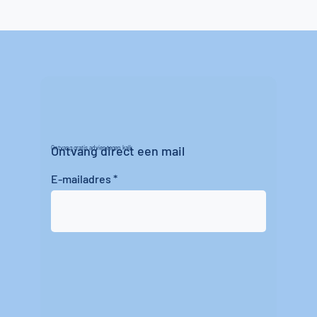
Ontvang direct een mail
Ontvang gratis advies tegen kalk
E-mailadres