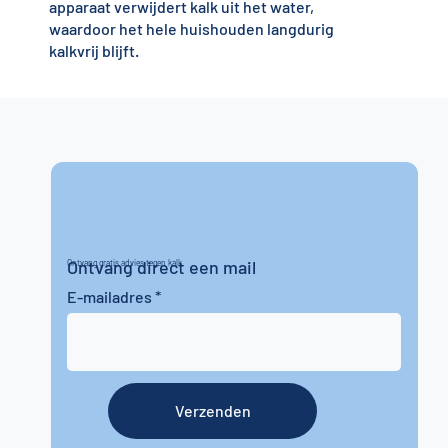
apparaat verwijdert kalk uit het water,
waardoor het hele huishouden langdurig
kalkvrij blijft.
Ontvang direct een mail
Ontvang gratis advies tegen kalk
E-mailadres
Verzenden