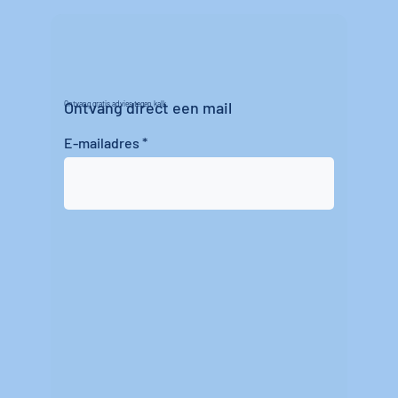
Ontvang direct een mail
Ontvang gratis advies tegen kalk
E-mailadres