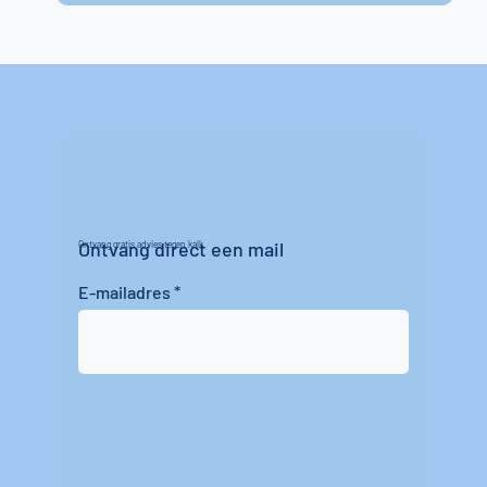
Ontvang direct een mail
Ontvang gratis advies tegen kalk
E-mailadres