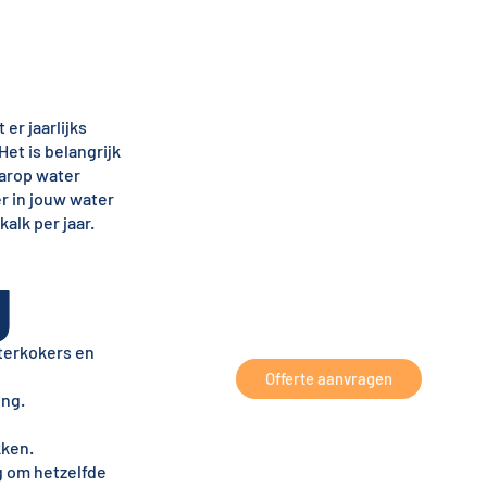
er jaarlijks
 Het is belangrijk
aarop water
r in jouw water
alk per jaar.
g
terkokers en
Offerte aanvragen
ing.
kken.
 om hetzelfde