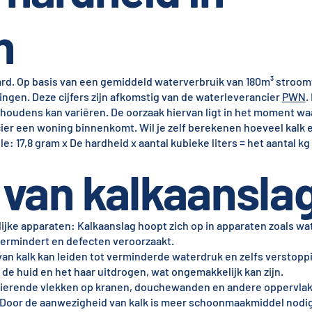
n
rd. Op basis van een gemiddeld waterverbruik van 180m³ stroomt 
ingen. Deze cijfers zijn afkomstig van de waterleverancier
PWN
.
ishoudens kan variëren. De oorzaak hiervan ligt in het moment w
cier een woning binnenkomt. Wil je zelf berekenen hoeveel kalk e
: 17,8 gram x De hardheid x aantal kubieke liters = het aantal kg k
van kalkaansla
jke apparaten: Kalkaanslag hoopt zich op in apparaten zoals wa
vermindert en defecten veroorzaakt.
an kalk kan leiden tot verminderde waterdruk en zelfs verstopp
de huid en het haar uitdrogen, wat ongemakkelijk kan zijn.
tsierende vlekken op kranen, douchewanden en andere oppervla
oor de aanwezigheid van kalk is meer schoonmaakmiddel nodig