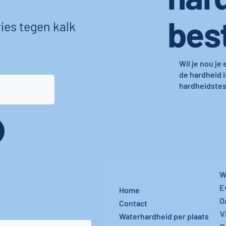
bes
ies tegen kalk
Wil je nou je
de hardheid i
hardheidstest
W
E
Home
O
Contact
V
Waterhardheid per plaats