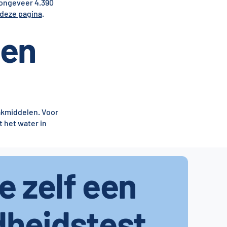
 ongeveer 4.390
deze pagina
.
gen
akmiddelen. Voor
 het water in
je zelf een
dheidstest