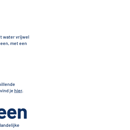
t water vrijwel
rveen, met een
hillende
vind je
hier
.
een
landelijke