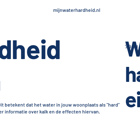
mijnwaterhardheid.nl
dheid
W
7,9 dH
h
n
e
t betekent dat het water in jouw woonplaats als "hard"
r informatie over kalk en de effecten hiervan.