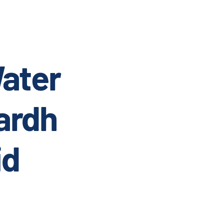
ater
ardh
id