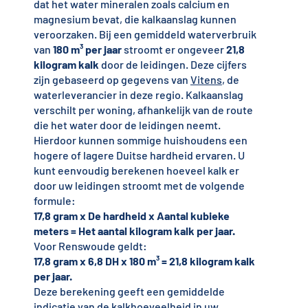
dat het water mineralen zoals calcium en
magnesium bevat, die kalkaanslag kunnen
veroorzaken. Bij een gemiddeld waterverbruik
van
180 m³ per jaar
stroomt er ongeveer
21,8
kilogram kalk
door de leidingen. Deze cijfers
zijn gebaseerd op gegevens van
Vitens
, de
waterleverancier in deze regio. Kalkaanslag
verschilt per woning, afhankelijk van de route
die het water door de leidingen neemt.
Hierdoor kunnen sommige huishoudens een
hogere of lagere Duitse hardheid ervaren. U
kunt eenvoudig berekenen hoeveel kalk er
door uw leidingen stroomt met de volgende
formule:
17,8 gram x De hardheid x Aantal kubieke
meters = Het aantal kilogram kalk per jaar.
Voor Renswoude geldt:
17,8 gram x 6,8 DH x 180 m³ = 21,8 kilogram kalk
per jaar.
Deze berekening geeft een gemiddelde
indicatie van de kalkhoeveelheid in uw