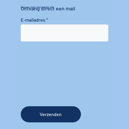
Ontvang direct een mail
Ontvang gratis advies tegen kalk
E-mailadres
Verzenden