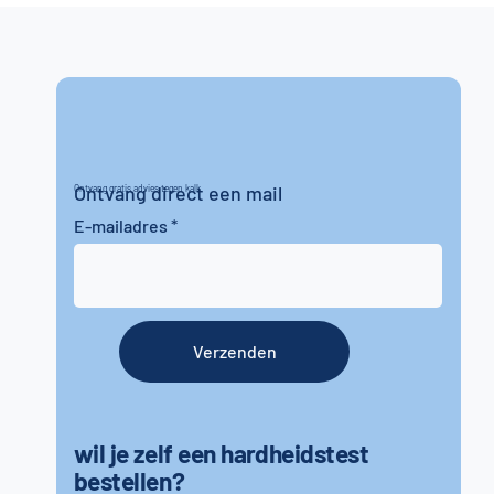
Ontvang direct een mail
Ontvang gratis advies tegen kalk
E-mailadres
Verzenden
wil je zelf een hardheidstest
bestellen?