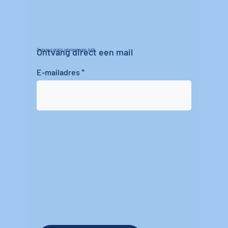
Ontvang direct een mail
Ontvang gratis advies tegen kalk
E-mailadres