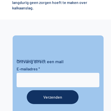
langdurig geen zorgen hoeft te maken over
kalkaanslag.
Ontvang direct een mail
Ontvang gratis advies tegen kalk
E-mailadres
Verzenden