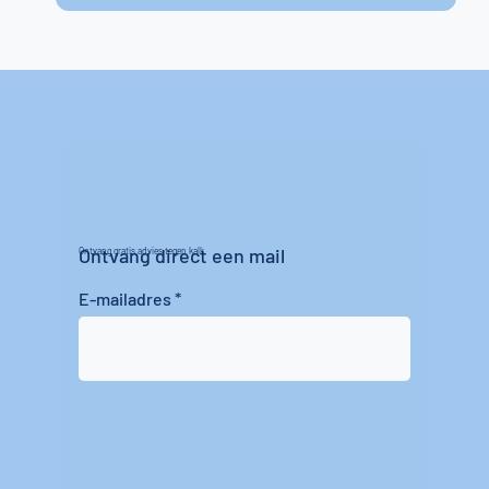
Ontvang direct een mail
Ontvang gratis advies tegen kalk
E-mailadres