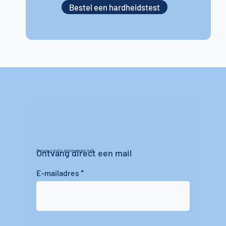
Bestel een hardheidstest
Ontvang direct een mail
Ontvang gratis advies tegen kalk
E-mailadres