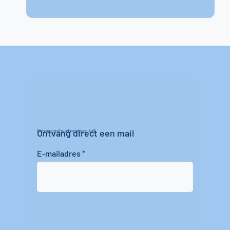
Ontvang direct een mail
Ontvang gratis advies tegen kalk
E-mailadres