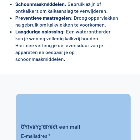
Schoonmaakmiddelen
: Gebruik azijn of
ontkalkers om kalkaanslag te verwijderen.
Preventieve maatregelen
: Droog oppervlakken
na gebruik om kalkvlekken te voorkomen.
Langdurige oplossing
: Een waterontharder
kan je woning volledig kalkvrij houden.
Hiermee verleng je de levensduur van je
apparaten en bespaar je op
schoonmaakmiddelen.
Ontvang direct een mail
Ontvang gratis advies tegen kalk
E-mailadres