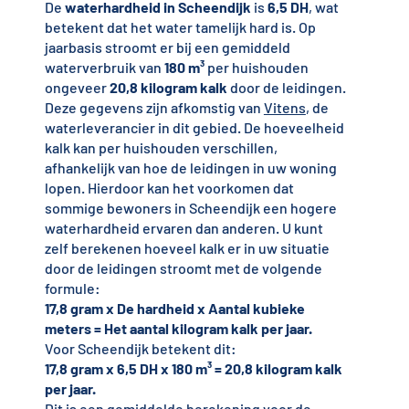
De
waterhardheid in Scheendijk
is
6,5 DH
, wat
betekent dat het water tamelijk hard is. Op
jaarbasis stroomt er bij een gemiddeld
waterverbruik van
180 m³
per huishouden
ongeveer
20,8 kilogram kalk
door de leidingen.
Deze gegevens zijn afkomstig van
Vitens
, de
waterleverancier in dit gebied. De hoeveelheid
kalk kan per huishouden verschillen,
afhankelijk van hoe de leidingen in uw woning
lopen. Hierdoor kan het voorkomen dat
sommige bewoners in Scheendijk een hogere
waterhardheid ervaren dan anderen. U kunt
zelf berekenen hoeveel kalk er in uw situatie
door de leidingen stroomt met de volgende
formule:
17,8 gram x De hardheid x Aantal kubieke
meters = Het aantal kilogram kalk per jaar.
Voor Scheendijk betekent dit:
17,8 gram x 6,5 DH x 180 m³ = 20,8 kilogram kalk
per jaar.
Dit is een gemiddelde berekening voor de