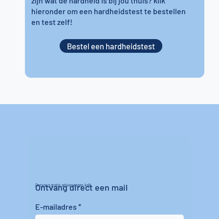
zijn wat de hardheid is bij jou thuis? klik
hieronder om een hardheidstest te bestellen
en test zelf!
Bestel een hardheidstest
Ontvang direct een mail
Ontvang gratis advies tegen kalk
E-mailadres