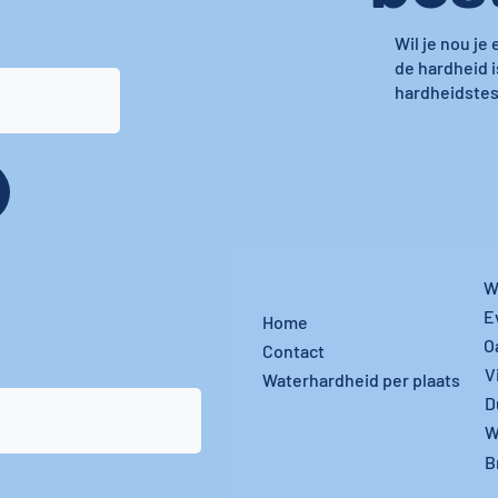
Wil je nou je
de hardheid i
hardheidstest
W
E
Home
O
Contact
V
Waterhardheid per plaats
D
W
B