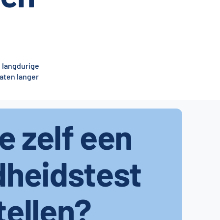
 langdurige
raten langer
je zelf een
dheidstest
tellen?