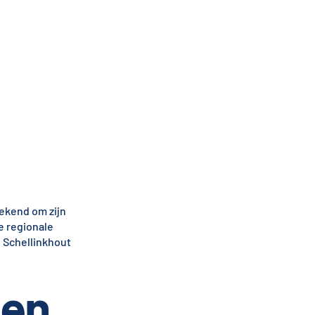
bekend om zijn
e regionale
n Schellinkhout
gen