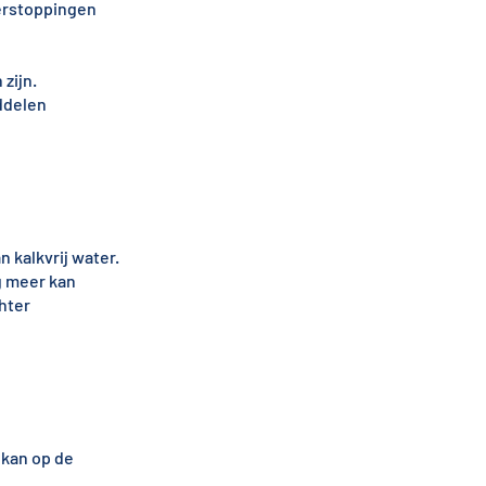
verstoppingen
zijn.
ddelen
 kalkvrij water.
g meer kan
hter
 kan op de