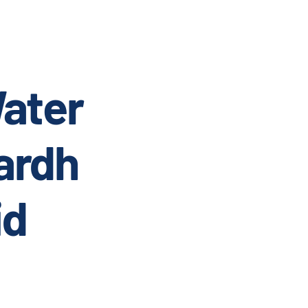
ater
ardh
id