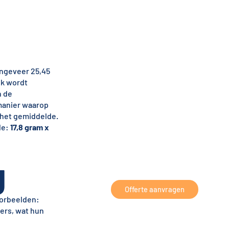
 ongeveer 25,45
lk wordt
n de
 manier waarop
 het gemiddelde.
le:
17,8 gram x
g
Offerte aanvragen
oorbeelden:
ers, wat hun