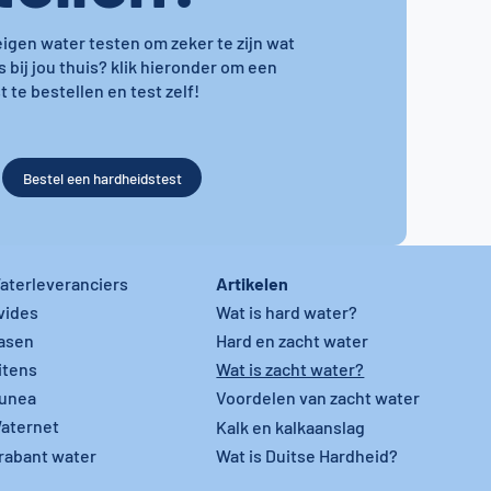
 eigen water testen om zeker te zijn wat
s bij jou thuis? klik hieronder om een
 te bestellen en test zelf!
Bestel een hardheidstest
Artikelen
aterleveranciers
vides
Wat is hard water?
asen
Hard en zacht water
itens
Wat is zacht water?
unea
Voordelen van zacht water
aternet
Kalk en kalkaanslag
rabant water
Wat is Duitse Hardheid?