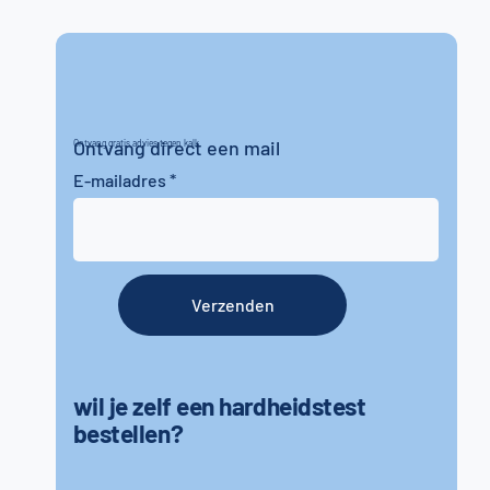
Ontvang direct een mail
Ontvang gratis advies tegen kalk
E-mailadres
Verzenden
wil je zelf een hardheidstest
bestellen?