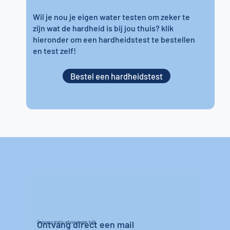
Wil je nou je eigen water testen om zeker te
zijn wat de hardheid is bij jou thuis? klik
hieronder om een hardheidstest te bestellen
en test zelf!
Bestel een hardheidstest
Ontvang direct een mail
Ontvang gratis advies tegen kalk