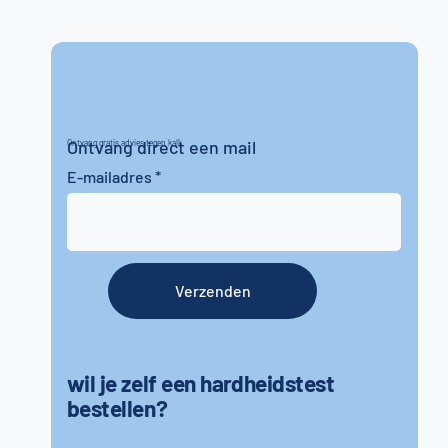
Ontvang direct een mail
Ontvang gratis advies tegen kalk
E-mailadres
Verzenden
wil je zelf een hardheidstest
bestellen?