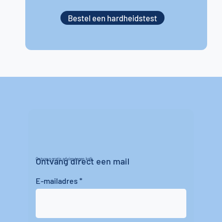
Bestel een hardheidstest
Ontvang direct een mail
Ontvang gratis advies tegen kalk
E-mailadres