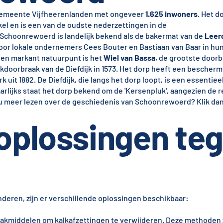
gemeente Vijfheerenlanden met ongeveer
1.625 inwoners
. Het d
kel en is een van de oudste nederzettingen in de
Schoonrewoerd is landelijk bekend als de bakermat van de
Leer
door lokale ondernemers Cees Bouter en Bastiaan van Baar in hun
Een markant natuurpunt is het
Wiel van Bassa
, de grootste doorb
jkdoorbraak van de Diefdijk in 1573. Het dorp heeft een bescher
it 1882. De Diefdijk, die langs het dorp loopt, is een essentie
rlijks staat het dorp bekend om de 'Kersenpluk', aangezien de r
lt u meer lezen over de geschiedenis van Schoonrewoerd? Klik da
 oplossingen te
deren, zijn er verschillende oplossingen beschikbaar:
akmiddelen om kalkafzettingen te verwijderen. Deze methoden zi