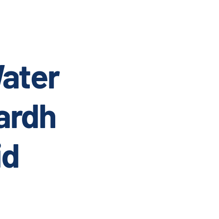
ater
ardh
id