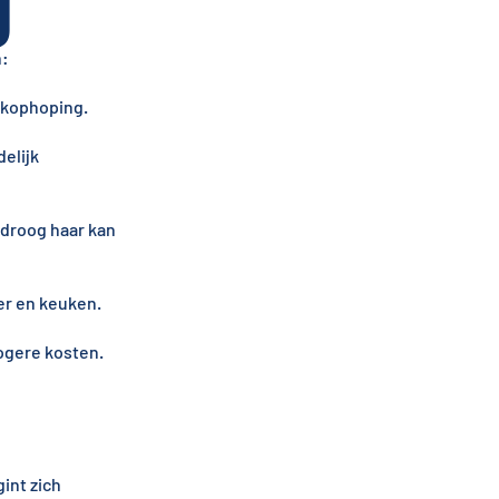
g
n:
lkophoping.
elijk
 droog haar kan
er en keuken.
ogere kosten.
int zich