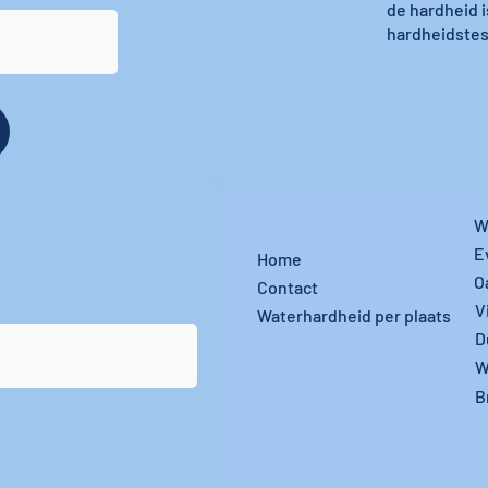
de hardheid i
hardheidstest
W
E
Home
O
Contact
V
Waterhardheid per plaats
D
W
B