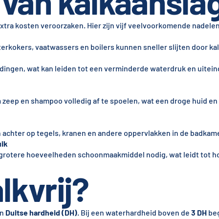
van kalkaansla
tra kosten veroorzaken. Hier zijn vijf veelvoorkomende nadele
erkokers, vaatwassers en boilers kunnen sneller slijten door ka
idingen, wat kan leiden tot een verminderde waterdruk en uiteind
 zeep en shampoo volledig af te spoelen, wat een droge huid en
n achter op tegels, kranen en andere oppervlakken in de badkam
ik
k grotere hoeveelheden schoonmaakmiddel nodig, wat leidt tot h
lkvrij?
in
Duitse hardheid (DH)
. Bij een waterhardheid boven de
3 DH
beg