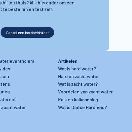
s bij jou thuis? klik hieronder om een
 te bestellen en test zelf!
Bestel een hardheidstest
Artikelen
aterleveranciers
vides
Wat is hard water?
asen
Hard en zacht water
itens
Wat is zacht water?
unea
Voordelen van zacht water
aternet
Kalk en kalkaanslag
rabant water
Wat is Duitse Hardheid?