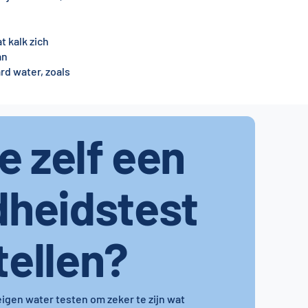
 kalk zich
an
rd water, zoals
je zelf een
dheidstest
tellen?
 eigen water testen om zeker te zijn wat