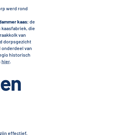
orp werd rond
dammer kaas
; de
 kaasfabriek, die
raakkolk van
md dorpsgezicht
el onderdeel van
egio historisch
n
hier
.
gen
jn effectief,