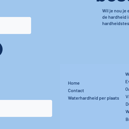
Wil je nou je
de hardheid i
hardheidstest
W
E
Home
O
Contact
V
Waterhardheid per plaats
D
W
B