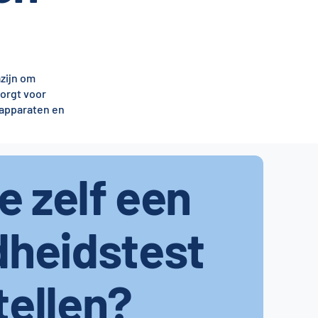
zijn om
orgt voor
 apparaten en
je zelf een
dheidstest
tellen?