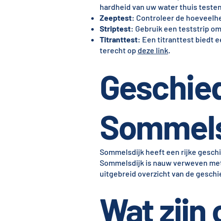
hardheid van uw water thuis teste
Zeeptest
: Controleer de hoeveelhe
Striptest
: Gebruik een teststrip o
Titranttest
: Een titranttest biedt
terecht op
deze link
.
Geschied
Sommels
Sommelsdijk heeft een rijke gesch
Sommelsdijk is nauw verweven met 
uitgebreid overzicht van de gesch
Wat zijn