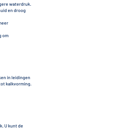
agere waterdruk.
huid en droog
 meer
g om
en in leidingen
tot kalkvorming.
k. U kunt de