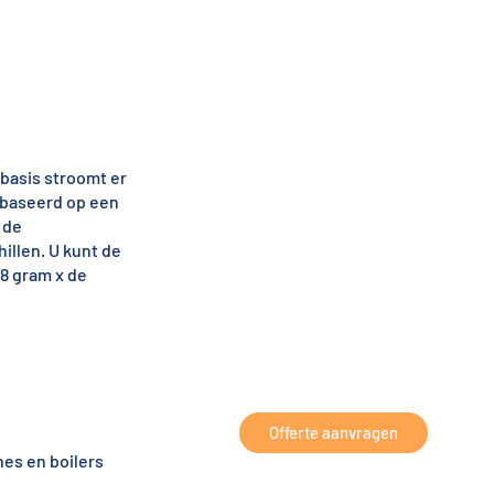
rbasis stroomt er
ebaseerd op een
 de
illen. U kunt de
8 gram x de
Offerte aanvragen
es en boilers