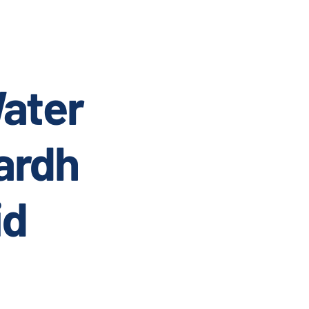
ater
ardh
id