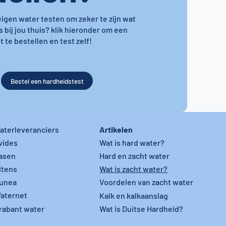
 eigen water testen om zeker te zijn wat
s bij jou thuis? klik hieronder om een
 te bestellen en test zelf!
Bestel een hardheidstest
Artikelen
aterleveranciers
vides
Wat is hard water?
asen
Hard en zacht water
itens
Wat is zacht water?
unea
Voordelen van zacht water
aternet
Kalk en kalkaanslag
rabant water
Wat is Duitse Hardheid?