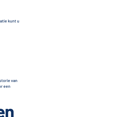
atie kunt u
storie van
or een
en