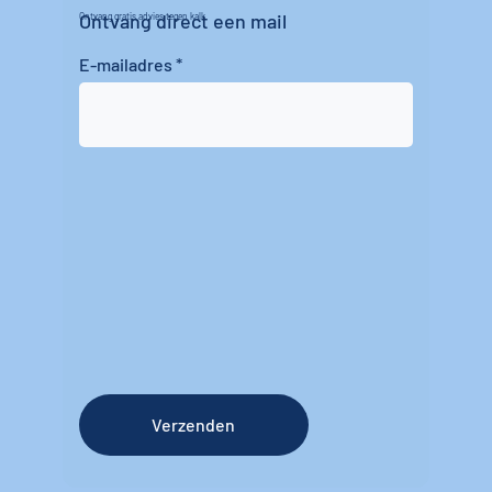
Ontvang direct een mail
Ontvang gratis advies tegen kalk
E-mailadres
Verzenden