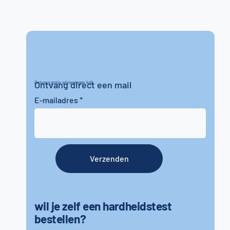
Ontvang direct een mail
Ontvang gratis advies tegen kalk
E-mailadres
Verzenden
wil je zelf een hardheidstest
bestellen?