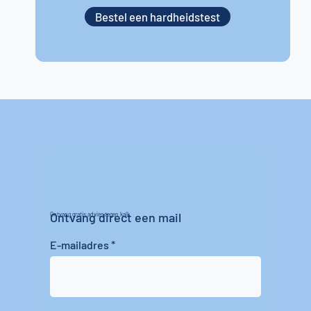
Bestel een hardheidstest
Ontvang direct een mail
Ontvang gratis advies tegen kalk
E-mailadres