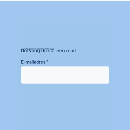
Ontvang direct een mail
Ontvang gratis advies tegen kalk
E-mailadres