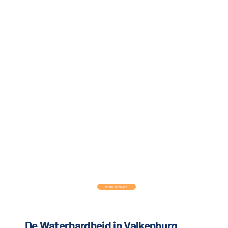
Offerte aanvragen
De Waterhardheid in Valkenburg