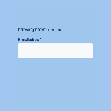
Ontvang direct een mail
Ontvang gratis advies tegen kalk
E-mailadres