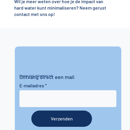
Wil je meer weten over hoe je de impact van
hard water kunt minimaliseren? Neem gerust
contact met ons op!
Ontvang direct een mail
Ontvang gratis advies tegen kalk
E-mailadres
Verzenden