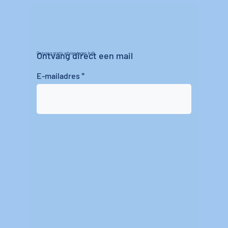
Ontvang direct een mail
Ontvang gratis advies tegen kalk
E-mailadres