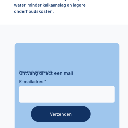
water, minder kalkaanslag en lagere
onderhoudskosten.
Ontvang direct een mail
Ontvang gratis advies tegen kalk
E-mailadres
Verzenden