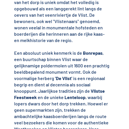
van het dorp is uniek omdat het volledig is
opgebouwd als een langgerekt lint langs de
oevers van het veenriviertje de Vlist. De
bewoners, ook wel "Vlistenaars" genoemd,
wonen veelal in monumentale hofsteden en
boerderijen die herinneren aan de rijke kaas-
en melkhistorie van de regio.
Een absoluut uniek kenmerk is de
Bonrepas
,
een buurtschap binnen Vlist waar de
gelijknamige poldermolen uit 1600 een prachtig
beeldbepalend monument vormt. Ook de
voormalige herberg
'De Vlist'
is een regionaal
begrip en dient al decennia als sociaal
knooppunt. Jaarlijkse tradities zijn de
Vlistse
Feestweek
en de unieke
Lenteloop
, waarbij
lopers dwars door het dorp trekken. Hoewel er
geen supermarkten zijn, trekken de
ambachtelijke kaasboerderijen langs de route
veel bezoekers die komen voor de authentieke
Westbroekse en Vlistse boerenkaas. Voor