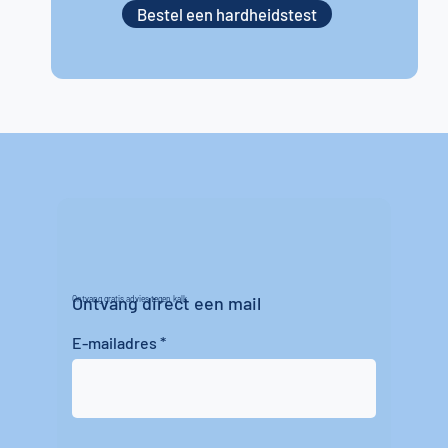
Bestel een hardheidstest
Ontvang direct een mail
Ontvang gratis advies tegen kalk
E-mailadres