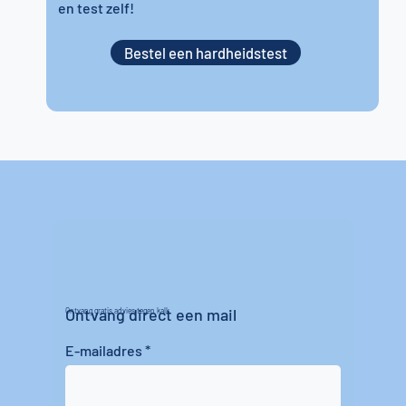
en test zelf!
Bestel een hardheidstest
Ontvang direct een mail
Ontvang gratis advies tegen kalk
E-mailadres