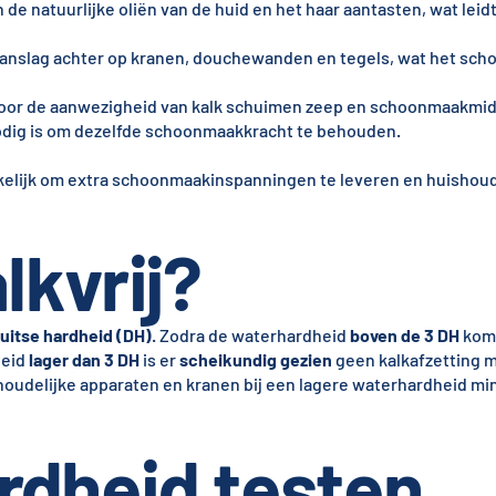
 de natuurlijke oliën van de huid en het haar aantasten, wat leid
kaanslag achter op kranen, douchewanden en tegels, wat het sc
oor de aanwezigheid van kalk schuimen zeep en schoonmaakmi
odig is om dezelfde schoonmaakkracht te behouden.
elijk om extra schoonmaakinspanningen te leveren en huishoud
lkvrij?
uitse hardheid (DH)
. Zodra de waterhardheid
boven de 3 DH
komt
heid
lager dan 3 DH
is er
scheikundig gezien
geen kalkafzetting m
shoudelijke apparaten en kranen bij een lagere waterhardheid mi
rdheid testen