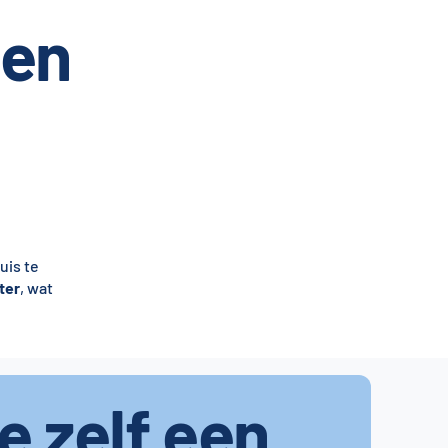
gen
uis te
ter
, wat
je zelf een