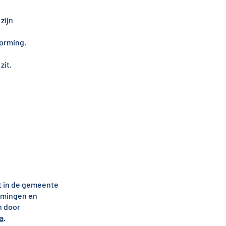
zijn
orming.
zit.
t in de gemeente
omingen en
n door
a
.