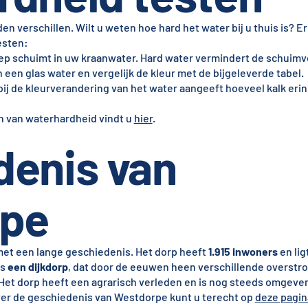
 verschillen. Wilt u weten hoe hard het water bij u thuis is? Er 
esten:
ep schuimt in uw kraanwater. Hard water vermindert de schuimv
 een glas water en vergelijk de kleur met de bijgeleverde tabel.
j de kleurverandering van het water aangeeft hoeveel kalk erin 
en van waterhardheid vindt u
hier
.
denis van
pe
met een lange geschiedenis. Het dorp heeft
1.915 inwoners
en lig
ls
een dijkdorp
, dat door de eeuwen heen verschillende overstr
et dorp heeft een agrarisch verleden en is nog steeds omgeve
over de geschiedenis van Westdorpe kunt u terecht op
deze pagin