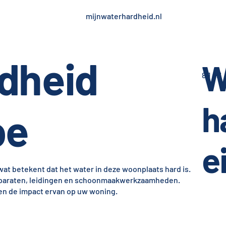
mijnwaterhardheid.nl
dheid
W
8,1 dH
h
pe
e
at betekent dat het water in deze woonplaats hard is.
apparaten, leidingen en schoonmaakwerkzaamheden.
 en de impact ervan op uw woning.