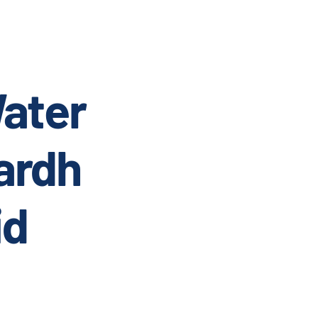
ater
ardh
id