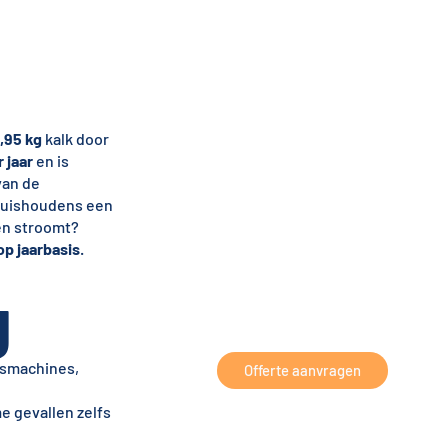
5,95 kg
kalk door
 jaar
en is
van de
huishoudens een
gen stroomt?
op jaarbasis
.
g
asmachines,
Offerte aanvragen
e gevallen zelfs