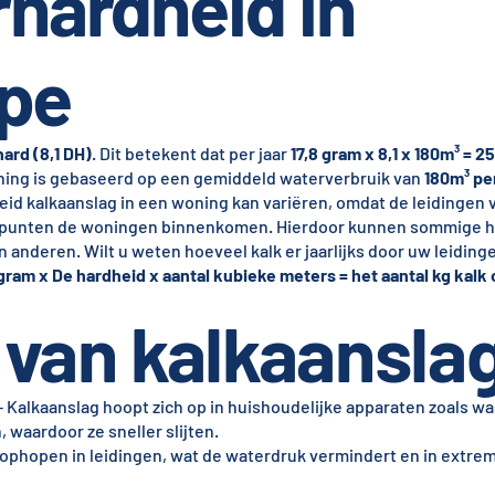
hardheid in
pe
hard (8,1 DH)
. Dit betekent dat per jaar
17,8 gram x 8,1 x 180m³ = 2
ning is gebaseerd op een gemiddeld waterverbruik van
180m³ per
eid kalkaanslag in een woning kan variëren, omdat de leidingen 
e punten de woningen binnenkomen. Hierdoor kunnen sommige 
 anderen. Wilt u weten hoeveel kalk er jaarlijks door uw leidin
 gram x De hardheid x aantal kubieke meters = het aantal kg kalk 
van kalkaansla
 Kalkaanslag hoopt zich op in huishoudelijke apparaten zoals w
 waardoor ze sneller slijten.
 ophopen in leidingen, wat de waterdruk vermindert en in extrem