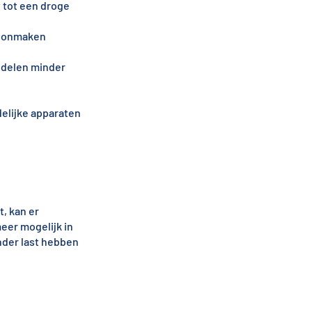
t tot een droge
hoonmaken
ddelen minder
elijke apparaten
, kan er
eer mogelijk in
nder last hebben