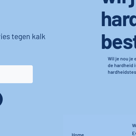
har
bes
ies tegen kalk
Wil je nou je
de hardheid i
hardheidstest
W
E
Home