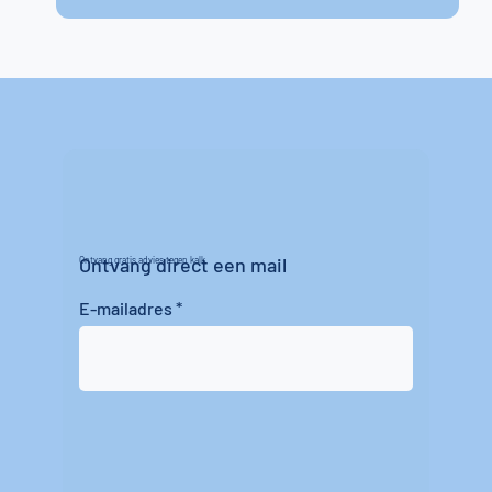
Ontvang direct een mail
Ontvang gratis advies tegen kalk
E-mailadres