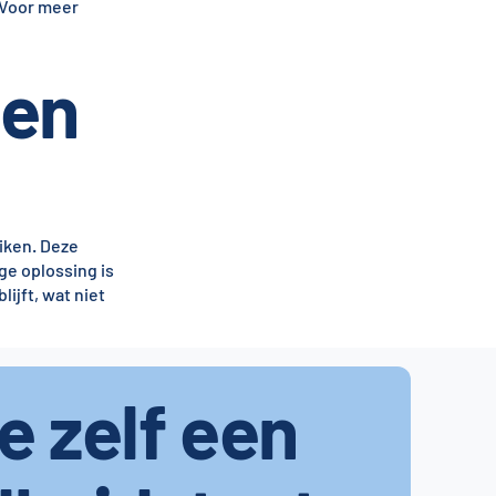
 Voor meer
gen
iken. Deze
ge oplossing is
lijft, wat niet
je zelf een