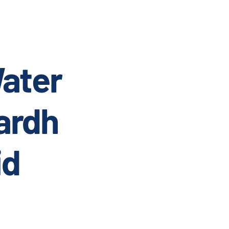
ater
ardh
id