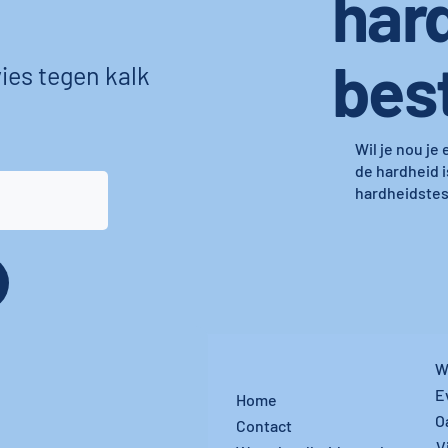
har
bes
ies tegen kalk
Wil je nou je
de hardheid i
hardheidstest
W
E
Home
O
Contact
V