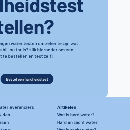
dheidstest
tellen?
 eigen water testen om zeker te zijn wat
s bij jou thuis? klik hieronder om een
 te bestellen en test zelf!
Bestel een hardheidstest
Artikelen
aterleveranciers
vides
Wat is hard water?
asen
Hard en zacht water
itens
Wat is zacht water?