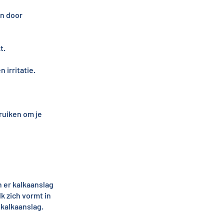
n door
t.
 irritatie.
ruiken om je
 er kalkaanslag
k zich vormt in
 kalkaanslag.