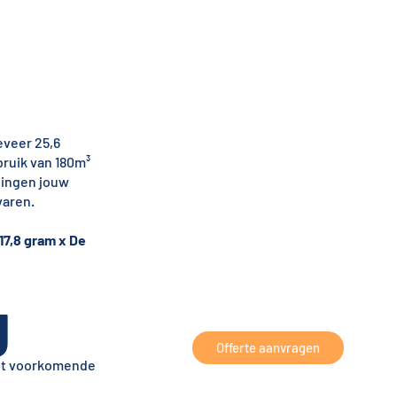
eveer 25,6
bruik van 180m³
idingen jouw
varen.
17,8 gram x De
g
Offerte aanvragen
est voorkomende