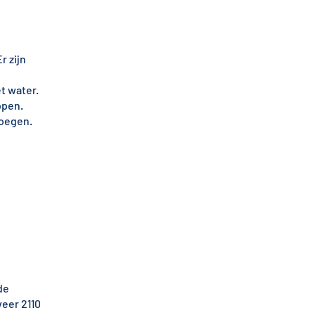
r zijn
t water.
open.
voegen.
de
eer 2110