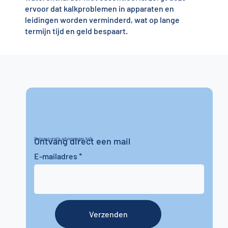
ervoor dat kalkproblemen in apparaten en
leidingen worden verminderd, wat op lange
termijn tijd en geld bespaart.
Ontvang direct een mail
Ontvang gratis advies tegen kalk
E-mailadres
Verzenden