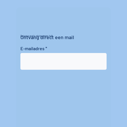
Ontvang direct een mail
Ontvang gratis advies tegen kalk
E-mailadres