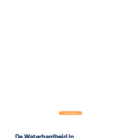
Offerte aanvragen
De Waterhardheid in