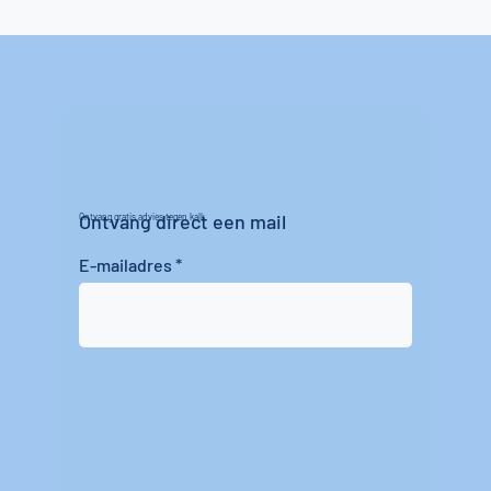
Ontvang direct een mail
Ontvang gratis advies tegen kalk
E-mailadres