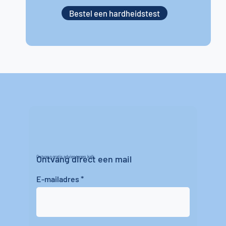
Bestel een hardheidstest
Ontvang direct een mail
Ontvang gratis advies tegen kalk
E-mailadres