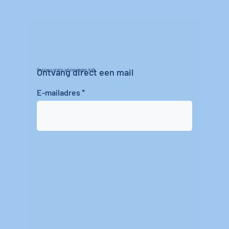
Ontvang direct een mail
Ontvang gratis advies tegen kalk
E-mailadres