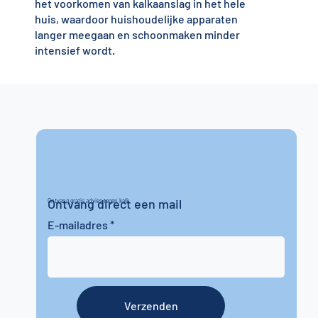
het voorkomen van kalkaanslag in het hele
huis, waardoor huishoudelijke apparaten
langer meegaan en schoonmaken minder
intensief wordt.
Ontvang direct een mail
Ontvang gratis advies tegen kalk
E-mailadres
Verzenden