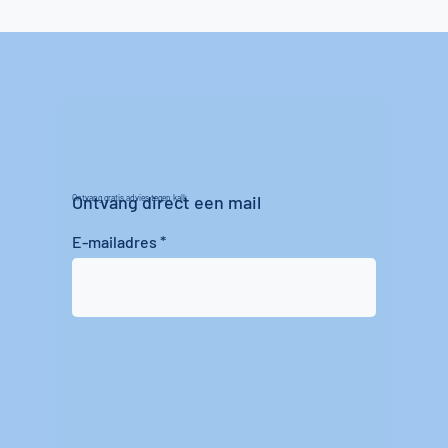
Ontvang direct een mail
Ontvang gratis advies tegen kalk
E-mailadres