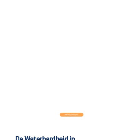
Offerte aanvragen
De Waterhardheid in