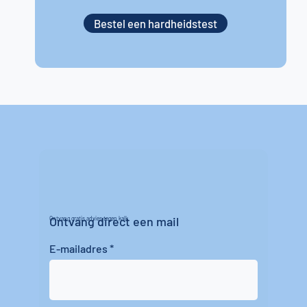
Bestel een hardheidstest
Ontvang direct een mail
Ontvang gratis advies tegen kalk
E-mailadres