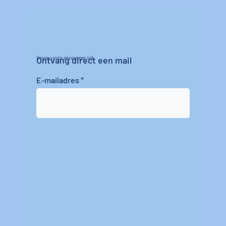
Ontvang direct een mail
Ontvang gratis advies tegen kalk
E-mailadres