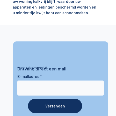
uw woning kalkvrij blijft, waardoor uw
apparaten en leidingen beschermd worden en
u minder tijd kwijt bent aan schoonmaken.
Ontvang direct een mail
Ontvang gratis advies tegen kalk
E-mailadres
Verzenden