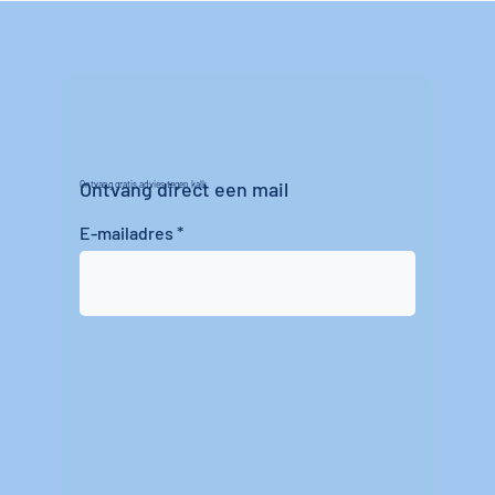
Ontvang direct een mail
Ontvang gratis advies tegen kalk
E-mailadres