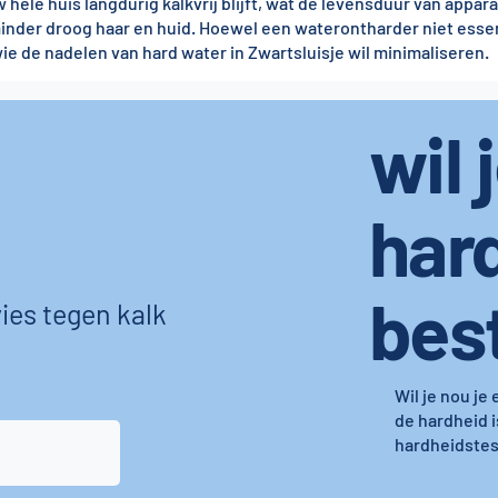
hele huis langdurig kalkvrij blijft, wat de levensduur van appar
minder droog haar en huid. Hoewel een waterontharder niet essent
ie de nadelen van hard water in Zwartsluisje wil minimaliseren.
wil 
har
bes
ies tegen kalk
Wil je nou je
de hardheid i
hardheidstest