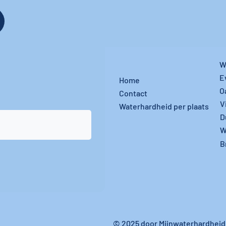
W
E
Home
O
Contact
V
Waterhardheid per plaats
D
W
B
© 2025 door Mijnwaterhardheid.