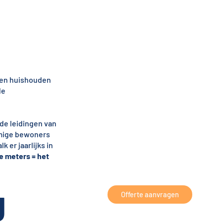
een huishouden
de
 de leidingen van
mmige bewoners
 er jaarlijks in
ke meters = het
g
Offerte aanvragen