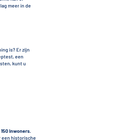
lag meer in de
ng is? Er zijn
eptest, een
esten, kunt u
g
150 inwoners
.
 een historische