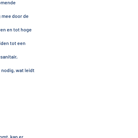
komende
g mee door de
ren en tot hoge
iden tot een
sanitair,
nodig, wat leidt
omt, kan er