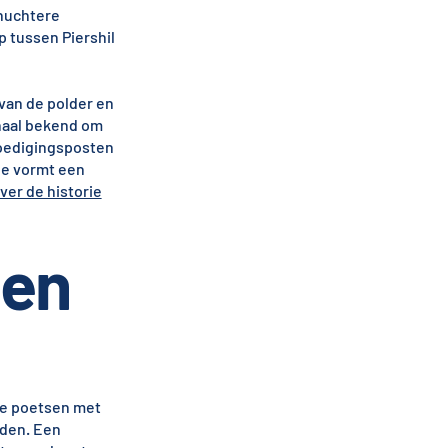
 nuchtere
p tussen Piershil
van de polder en
onaal bekend om
moedigingsposten
pje vormt een
ver de historie
gen
 te poetsen met
eden. Een