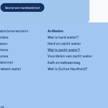
Bestel een hardheidstest
Artikelen
aterleveranciers
vides
Wat is hard water?
asen
Hard en zacht water
itens
Wat is zacht water?
unea
Voordelen van zacht water
aternet
Kalk en kalkaanslag
rabant water
Wat is Duitse Hardheid?
nl.