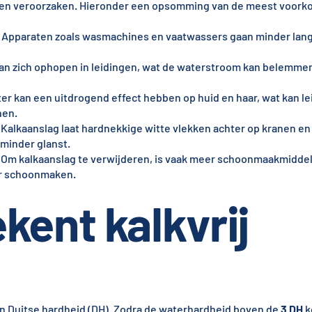
ken veroorzaken. Hieronder een opsomming van de meest voor
: Apparaten zoals wasmachines en vaatwassers gaan minder lan
kan zich ophopen in leidingen, wat de waterstroom kan belemme
ter kan een uitdrogend effect hebben op huid en haar, wat kan le
hen.
 Kalkaanslag laat hardnekkige witte vlekken achter op kranen en 
minder glanst.
 Om kalkaanslag te verwijderen, is vaak meer schoonmaakmiddel 
or schoonmaken.
kent kalkvrij
 Duitse hardheid (DH). Zodra de waterhardheid boven de
3 DH
k