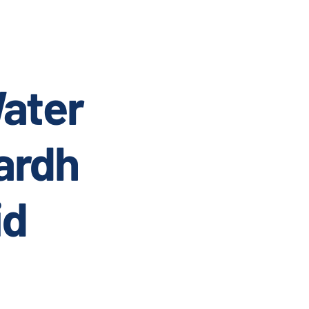
ater
ardh
id