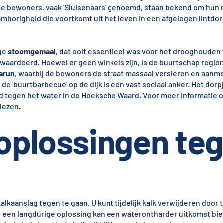
t. De bewoners, vaak 'Sluisenaars' genoemd, staan bekend om hun
mhorigheid die voortkomt uit het leven in een afgelegen lintdor
ige
stoomgemaal
, dat ooit essentieel was voor het drooghouden 
ewaardeerd. Hoewel er geen winkels zijn, is de buurtschap regi
arun
, waarbij de bewoners de straat massaal versieren en aan
n de 'buurtbarbecue' op de dijk is een vast sociaal anker. Het dor
ijd tegen het water in de Hoeksche Waard.
Voor meer informatie o
 lezen
.
 oplossingen te
alkaanslag tegen te gaan. U kunt tijdelijk kalk verwijderen door
 een langdurige oplossing kan een waterontharder uitkomst bi